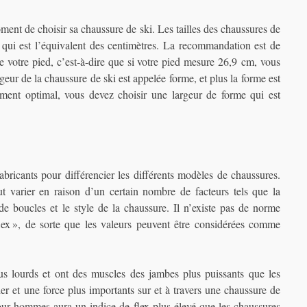
ment de choisir sa chaussure de ski. Les tailles des chaussures de
qui est l’équivalent des centimètres. La recommandation est de
de votre pied, c’est-à-dire que si votre pied mesure 26,9 cm, vous
geur de la chaussure de ski est appelée forme, et plus la forme est
tement optimal, vous devez choisir une largeur de forme qui est
fabricants pour différencier les différents modèles de chaussures.
t varier en raison d’un certain nombre de facteurs tels que la
 de boucles et le style de la chaussure. Il n’existe pas de norme
« flex », de sorte que les valeurs peuvent être considérées comme
 lourds et ont des muscles des jambes plus puissants que les
er et une force plus importants sur et à travers une chaussure de
our hommes aura un indice de flex plus élevé que les chaussures