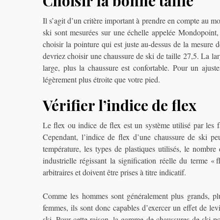
Choisir la bonne taille
Il s’agit d’un critère important à prendre en compte au mo
ski sont mesurées sur une échelle appelée Mondopoint, 
choisir la pointure qui est juste au-dessus de la mesure 
devriez choisir une chaussure de ski de taille 27,5. La lar
large, plus la chaussure est confortable. Pour un ajus
légèrement plus étroite que votre pied.
Vérifier l’indice de flex
Le flex ou indice de flex est un système utilisé par les 
Cependant, l’indice de flex d’une chaussure de ski peu
température, les types de plastiques utilisés, le nombre
industrielle régissant la signification réelle du terme 
arbitraires et doivent être prises à titre indicatif.
Comme les hommes sont généralement plus grands, plus
femmes, ils sont donc capables d’exercer un effet de levi
ski. Pour cette raison, la gamme de chaussures de ski p