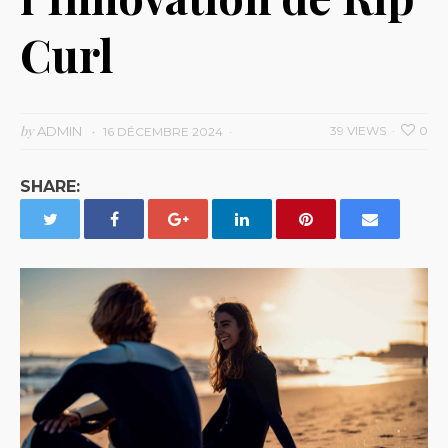
Curl
by
ADMIN
39 VIEWS
0
16 DÉCEMBRE 2024
SHARE: