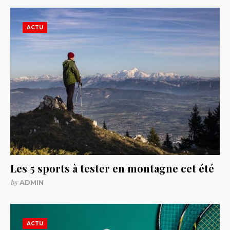
ACTU
Les 5 sports à tester en montagne cet été
by
ADMIN
ACTU