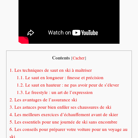
Contents
[
Cacher
]
1.
Les techniques de saut en ski à maîtriser
1.1.
Le saut en longueur : finesse et précision
1.2.
Le saut en hauteur : ne pas avoir peur de s’élever
1.3.
Le freestyle : un art de l’expression
2.
Les avantages de l’assurance ski
3.
Les astuces pour bien enfiler ses chaussures de ski
4.
Les meilleurs exercices d’échauffement avant de skier
5.
Les essentiels pour une journée de ski sans encombre
6.
Les conseils pour préparer votre voiture pour un voyage au
ski