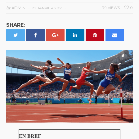
by
ADMIN
79 VIEWS
0
22 JANVIER 2025
SHARE:
EN BREF