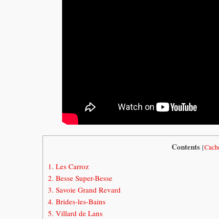
Contents
[
Cach
1.
Les Carroz
2.
Besse Super-Besse
3.
Savoie Grand Revard
4.
Brides-les-Bains
5.
Villard de Lans