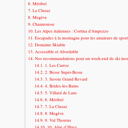
6.
Méribel
7.
La Clusaz
8.
Megève
9.
Chamrousse
10.
Les Alpes italiennes : Cortina d’Ampezzo
11.
Escapades à la montagne pour les amateurs de sport
12.
Domaine Skiable
13.
Accessible et Abordable
14.
Nos recommandations pour un week-end de ski inou
14.1.
1. Les Carroz
14.2.
2. Besse Super-Besse
14.3.
3. Savoie Grand Revard
14.4.
4. Brides-les-Bains
14.5.
5. Villard de Lans
14.6.
6. Méribel
14.7.
7. La Clusaz
14.8.
8. Megève
14.9.
9. Val Thorens
14.10.
10. Alpe d’Huez