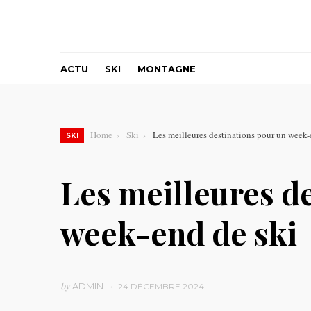
ACTU
SKI
MONTAGNE
Home
Ski
Les meilleures destinations pour un week-
SKI
Les meilleures d
week-end de ski
by
ADMIN
24 DÉCEMBRE 2024