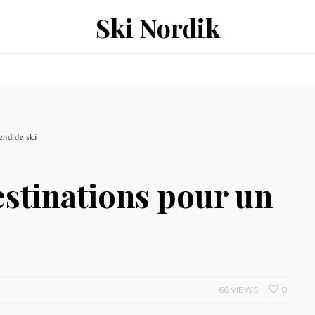
Ski Nordik
end de ski
estinations pour un
66 VIEWS
0