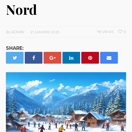
Nord
by
ADMIN
78 VIEWS
0
21 JANVIER 2025
SHARE: