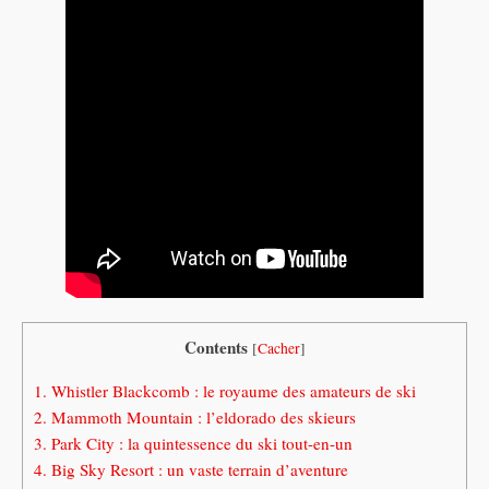
Contents
[
Cacher
]
1.
Whistler Blackcomb : le royaume des amateurs de ski
2.
Mammoth Mountain : l’eldorado des skieurs
3.
Park City : la quintessence du ski tout-en-un
4.
Big Sky Resort : un vaste terrain d’aventure