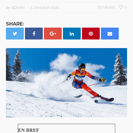
by
ADMIN
70 VIEWS
0
4 JANVIER 2025
SHARE:
EN BREF