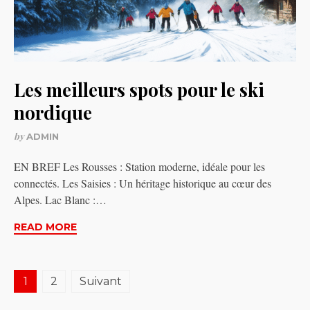
Les meilleurs spots pour le ski
nordique
by
ADMIN
EN BREF Les Rousses : Station moderne, idéale pour les
connectés. Les Saisies : Un héritage historique au cœur des
Alpes. Lac Blanc :…
READ MORE
Pagination
1
2
Suivant
des