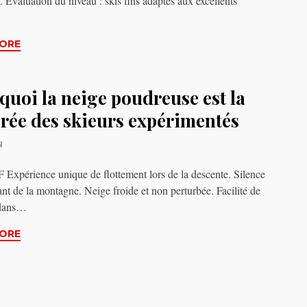
. Évaluation du niveau : skis fins adaptés aux excellents
ORE
quoi la neige poudreuse est la
érée des skieurs expérimentés
N
xpérience unique de flottement lors de la descente. Silence
nt de la montagne. Neige froide et non perturbée. Facilité de
 dans…
ORE