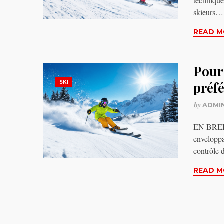
technique
skieurs…
READ M
Pour
SKI
préf
by
ADMI
EN BREF E
enveloppa
contrôle
READ M