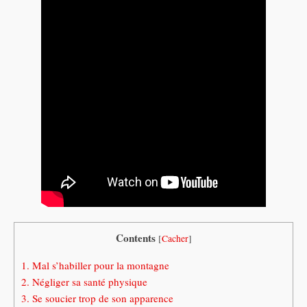
Contents
[
Cacher
]
1.
Mal s’habiller pour la montagne
2.
Négliger sa santé physique
3.
Se soucier trop de son apparence