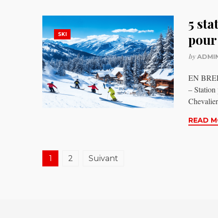
5 sta
SKI
pour
by
ADMI
EN BREF T
– Station
Chevali
READ M
Pagination
1
2
Suivant
des
publications