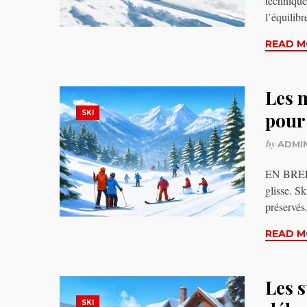
technique
l’équilib
READ M
Les m
SKI
pour 
by
ADMI
EN BREF 
glisse. S
préservé
READ M
Les s
SKI