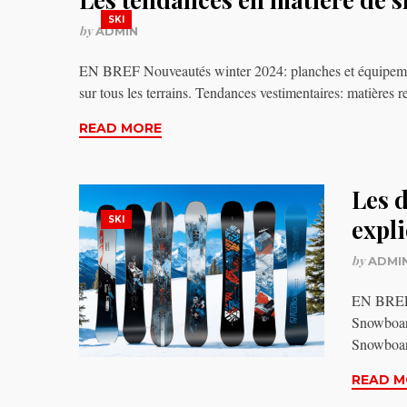
SKI
by
ADMIN
EN BREF Nouveautés winter 2024: planches et équipemen
sur tous les terrains. Tendances vestimentaires: matières 
READ MORE
Les 
SKI
expl
by
ADMI
EN BREF S
Snowboard
Snowboar
READ M