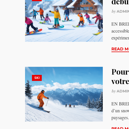
débu
by
ADMI
EN BREF S
accessibl
expérime
READ M
Pourq
SKI
votre
by
ADMI
EN BREF N
d’un snow
paysage
READ M