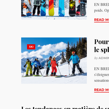
EN BREF C
poids. Op
READ M
Pour
SKI
le sp
by
ADMI
EN BREF D
s’éloigne
sensation
READ M
Les tendances en matière de 