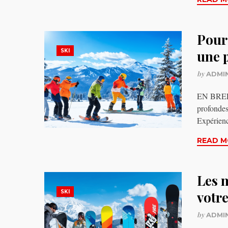
Pour
SKI
une 
by
ADMI
EN BREF L
profonde
Expérienc
READ M
Les m
SKI
votr
by
ADMI