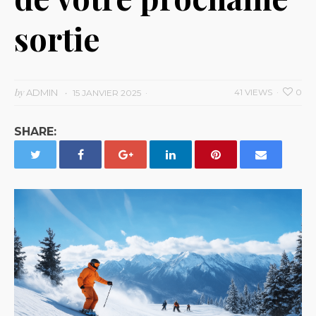
sortie
by
ADMIN
41 VIEWS
0
15 JANVIER 2025
SHARE: