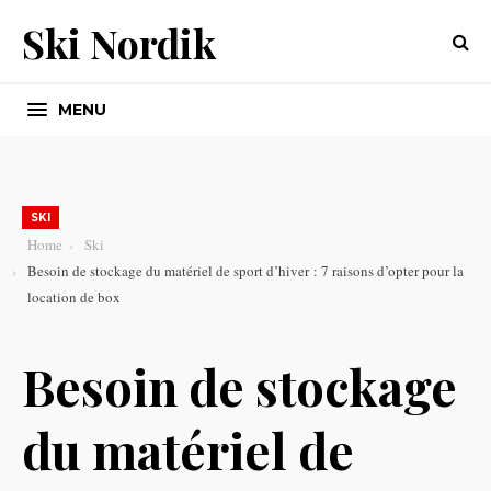
Ski Nordik
MENU
SKI
Home
Ski
Besoin de stockage du matériel de sport d’hiver : 7 raisons d’opter pour la
location de box
Besoin de stockage
du matériel de