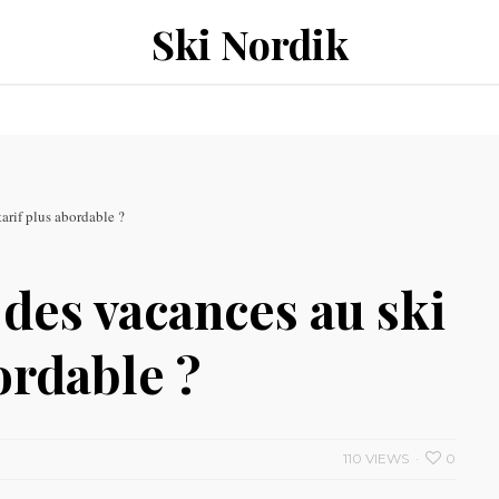
Ski Nordik
arif plus abordable ?
es vacances au ski
ordable ?
110 VIEWS
0