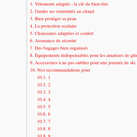
1.
Vêtements adaptés : la clé du bien-être
2.
Garder ses extrémités au chaud
3.
Bien protéger sa peau
4.
La protection oculaire
5.
Chaussures adaptées et confort
6.
Assurance de sécurité
7.
Des bagages bien organisés
8.
Équipements indispensables pour les amateurs de gli
9.
Accessoires à ne pas oublier pour une journée de ski
10.
Nos recommandations pour
10.1.
1
10.2.
2
10.3.
3
10.4.
4
10.5.
5
10.6.
6
10.7.
7
10.8.
8
10.9.
9