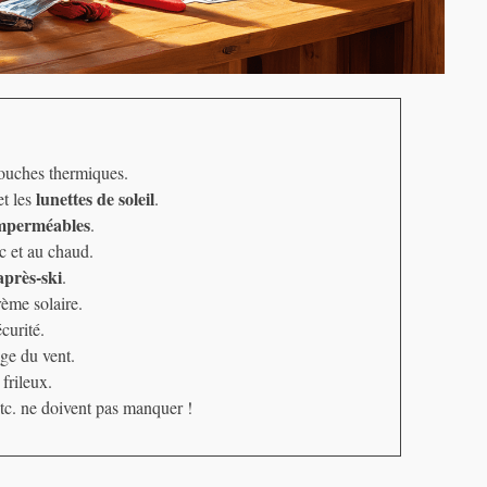
couches thermiques.
lunettes de soleil
t les
.
mperméables
.
ec et au chaud.
après-ski
.
rème solaire.
curité.
age du vent.
 frileux.
tc. ne doivent pas manquer !