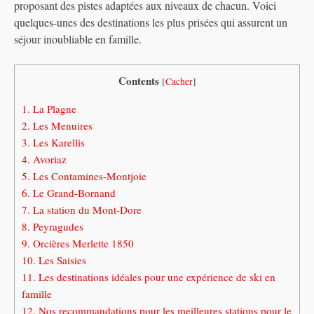
proposant des pistes adaptées aux niveaux de chacun. Voici
quelques-unes des destinations les plus prisées qui assurent un
séjour inoubliable en famille.
Contents
[
Cacher
]
1.
La Plagne
2.
Les Menuires
3.
Les Karellis
4.
Avoriaz
5.
Les Contamines-Montjoie
6.
Le Grand-Bornand
7.
La station du Mont-Dore
8.
Peyragudes
9.
Orcières Merlette 1850
10.
Les Saisies
11.
Les destinations idéales pour une expérience de ski en
famille
12.
Nos recommandations pour les meilleures stations pour le