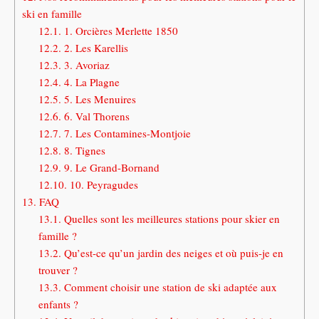
ski en famille
12.1.
1. Orcières Merlette 1850
12.2.
2. Les Karellis
12.3.
3. Avoriaz
12.4.
4. La Plagne
12.5.
5. Les Menuires
12.6.
6. Val Thorens
12.7.
7. Les Contamines-Montjoie
12.8.
8. Tignes
12.9.
9. Le Grand-Bornand
12.10.
10. Peyragudes
13.
FAQ
13.1.
Quelles sont les meilleures stations pour skier en
famille ?
13.2.
Qu’est-ce qu’un jardin des neiges et où puis-je en
trouver ?
13.3.
Comment choisir une station de ski adaptée aux
enfants ?