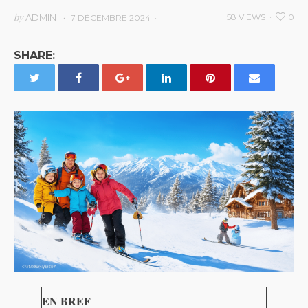
by
ADMIN
58 VIEWS
0
7 DÉCEMBRE 2024
SHARE:
EN BREF