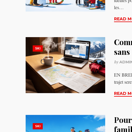
idéales p
les…
READ M
Comm
SKI
sans 
by
ADMI
EN BREF C
trajet ser
READ M
Pourq
SKI
famil