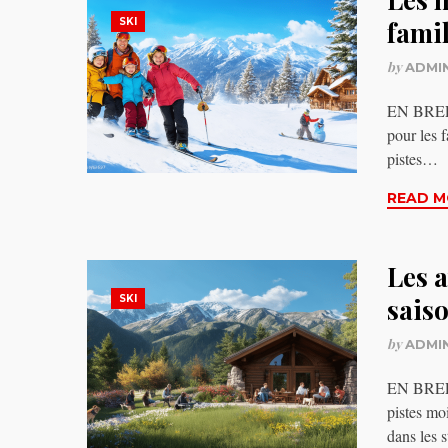
SKI
famil
by
ADMI
EN BREF S
pour les 
pistes…
READ M
Les a
SKI
sais
by
ADMI
EN BREF É
pistes mo
dans les 