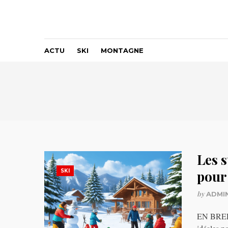
ACTU
SKI
MONTAGNE
Les s
SKI
pour 
by
ADMI
EN BREF 1