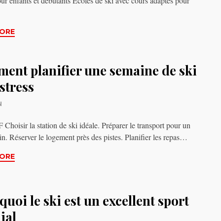
our enfants et débutants Écoles de ski avec cours adaptés pour
ORE
ent planifier une semaine de ski
stress
N
hoisir la station de ski idéale. Préparer le transport pour un
ein. Réserver le logement près des pistes. Planifier les repas…
ORE
uoi le ski est un excellent sport
ial