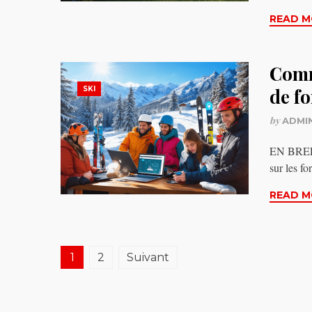
READ M
Comm
SKI
de fo
by
ADMI
EN BREF U
sur les fo
READ M
Pagination
1
2
Suivant
des
publications