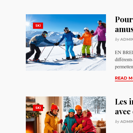
Pourq
SKI
amus
by
ADMI
EN BREF S
différents
permetten
READ M
Les i
SKI
avec 
by
ADMI