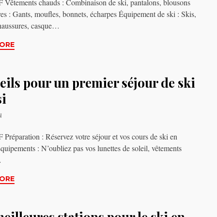
Vêtements chauds : Combinaison de ski, pantalons, blousons
es : Gants, moufles, bonnets, écharpes Équipement de ski : Skis,
chaussures, casque…
ORE
eils pour un premier séjour de ski
si
N
réparation : Réservez votre séjour et vos cours de ski en
quipements : N’oubliez pas vos lunettes de soleil, vêtements
…
ORE
eilleures stations pour le ski en