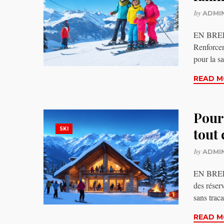
by
ADMI
EN BREF M
Renforcem
pour la s
READ M
Pour
SKI
tout
by
ADMI
EN BREF 
des réser
sans trac
READ M