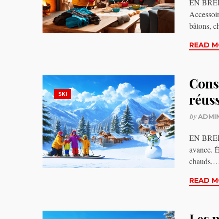
EN BREF 
Accessoir
bâtons, 
READ M
Cons
SKI
réus
by
ADMI
EN BREF P
avance. É
chauds,
READ M
Les m