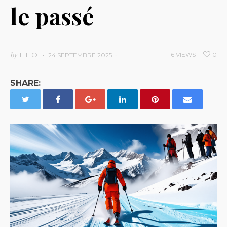
le passé
by
THEO
16 VIEWS
0
24 SEPTEMBRE 2025
SHARE: