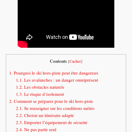
Contents
[
Cacher
]
1.
Pourquoi le ski hors-piste peut être dangereux
1.1.
Les avalanches : un danger omniprésent
1.2.
Les obstacles naturels
1.3.
Le risque d’isolement
2.
Comment se préparer pour le ski hors-piste
2.1.
Se renseigner sur les conditions météo
2.2.
Choisir un itinéraire adapté
2.3.
Emporter l’équipement de sécurité
2.4.
Ne pas partir seul