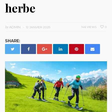
herbe
by
ADMIN
146 VIEWS
0
12 JANVIER 2025
SHARE: