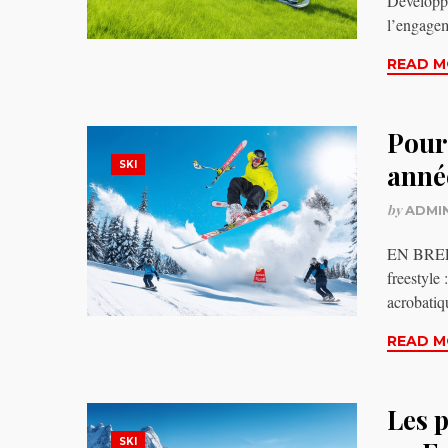
Développe 
l’engage
READ M
Pourq
SKI
anné
by
ADMI
EN BREF D
freestyle 
acrobatiq
READ M
Les p
SKI