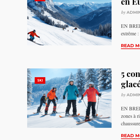
en E
by
ADMI
EN BREF P
extrême :
READ M
5 con
SKI
glacé
by
ADMI
EN BREF P
zones à r
chaussu
READ M