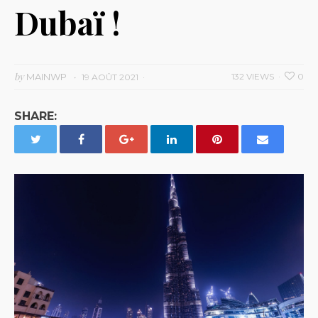
Dubaï !
by
MAINWP
132 VIEWS
0
19 AOÛT 2021
SHARE: